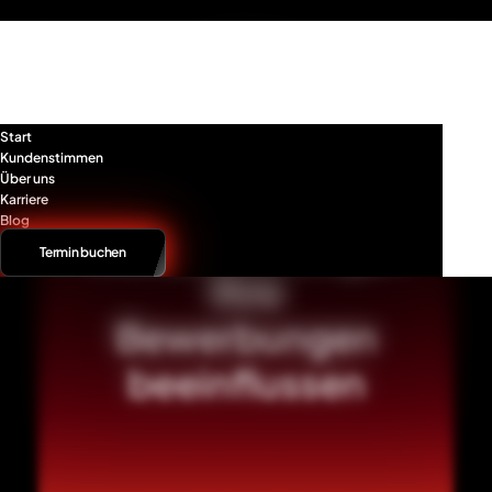
/* LRBDS-2717 */
/* LRBDS-2717 END*/
Oz Blog
Start
Kundenstimmen
Über uns
Google & Kununu:
Karriere
Blog
Wie Bewertungen
Termin buchen
Ihre
Bewerbungen
beeinflussen