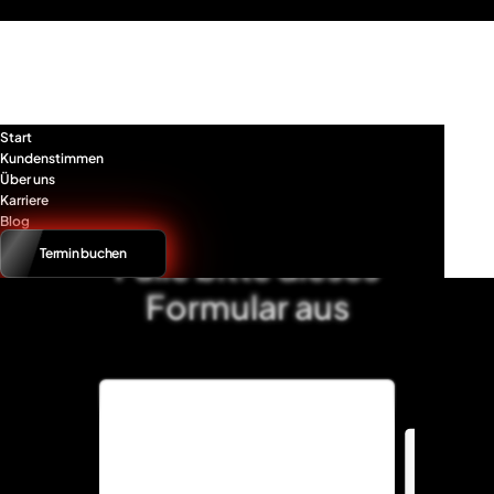
/* LRBDS-2717 */
/* LRBDS-2717 END*/
Start
Kundenstimmen
Über uns
Grafikdesign (m/w/d)
Karriere
Blog
Termin buchen
Fülle bitte dieses
Formular aus